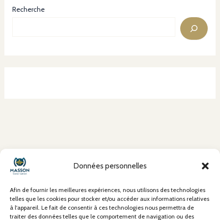
Recherche
À propos
Données personnelles
Mentions Légales
Conditions Générales de Vente (CGV)
Afin de fournir les meilleures expériences, nous utilisons des technologies
Politique de confidentialité
telles que les cookies pour stocker et/ou accéder aux informations relatives
à l'appareil. Le fait de consentir à ces technologies nous permettra de
Politique de cookies
traiter des données telles que le comportement de navigation ou des