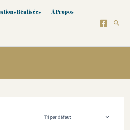
ations Réalisées
À Propos
Reche