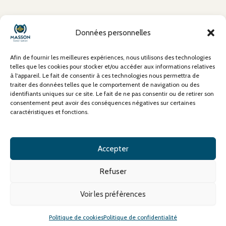
À propos
Données personnelles
Mentions Légales
Conditions Générales de Vente (CGV)
Afin de fournir les meilleures expériences, nous utilisons des technologies
Politique de confidentialité
telles que les cookies pour stocker et/ou accéder aux informations relatives
à l'appareil. Le fait de consentir à ces technologies nous permettra de
Politique de cookies
traiter des données telles que le comportement de navigation ou des
Contact
identifiants uniques sur ce site. Le fait de ne pas consentir ou de retirer son
consentement peut avoir des conséquences négatives sur certaines
caractéristiques et fonctions.
Accepter
Refuser
Copyright © 2026 Masson Sonorisation - Site web créé par
La
Com' de Raph
Voir les préfèrences
Politique de cookies
Politique de confidentialité