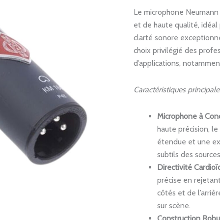
Le microphone Neumann 
et de haute qualité, idéa
clarté sonore exceptionne
choix privilégié des prof
d’applications, notammen
Caractéristiques principale
Microphone à Con
haute précision, 
étendue et une exce
subtils des source
Directivité Cardioï
précise en rejetan
côtés et de l’arriè
sur scène.
Construction Robu