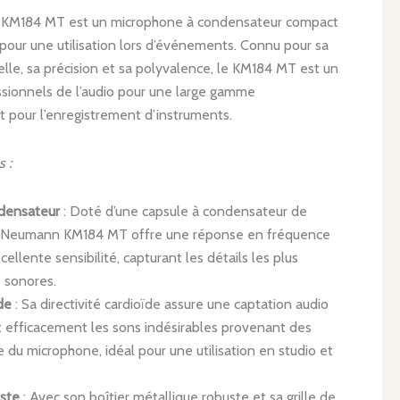
KM184 MT est un microphone à condensateur compact
l pour une utilisation lors d’événements. Connu pour sa
lle, sa précision et sa polyvalence, le KM184 MT est un
essionnels de l’audio pour une large gamme
t pour l’enregistrement d’instruments.
s :
densateur
: Doté d’une capsule à condensateur de
le Neumann KM184 MT offre une réponse en fréquence
llente sensibilité, capturant les détails les plus
s sonores.
de
: Sa directivité cardioïde assure une captation audio
t efficacement les sons indésirables provenant des
re du microphone, idéal pour une utilisation en studio et
ste
: Avec son boîtier métallique robuste et sa grille de