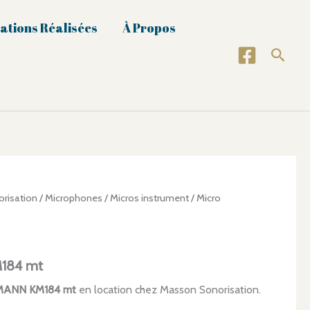
ations Réalisées
À Propos
Reche
risation
/
Microphones
/
Micros instrument
/ Micro
184 mt
MANN KM184 mt
en location chez Masson Sonorisation.