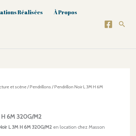
ations Réalisées
À Propos
Reche
cture et scène
/
Pendrillons
/ Pendrillon Noir L 3M H 6M
3M H 6M 320G/M2
 Noir L 3M H 6M 320G/M2
en location chez Masson