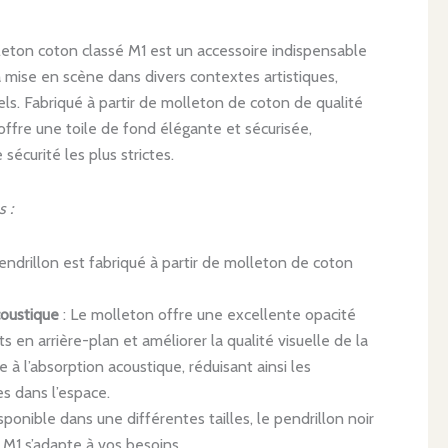
leton coton classé M1 est un accessoire indispensable
a mise en scène dans divers contextes artistiques,
s. Fabriqué à partir de molleton de coton de qualité
 offre une toile de fond élégante et sécurisée,
écurité les plus strictes.
s :
endrillon est fabriqué à partir de molleton de coton
coustique
: Le molleton offre une excellente opacité
 en arrière-plan et améliorer la qualité visuelle de la
e à l’absorption acoustique, réduisant ainsi les
es dans l’espace.
sponible dans une différentes tailles, le pendrillon noir
M1 s’adapte à vos besoins.