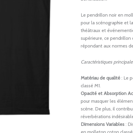
Le pendrillon noir en mol
pour la scénographie et l
théâtraux et événementiel
supérieure, ce pendrillon
répondant aux normes de s
Caractéristiques principale
Matériau de qualité
: Le p
classé M1.
Opacité et Absorption A
pour masquer les éléments
scène. De plus, il contribu
réverbérations indésirabl
Dimensions Variables
: Di
en molleton coton classé 