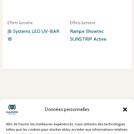
Effets lumière
Effets lumière
JB Systems LED UV-BAR
Rampe Showtec
18
SUNSTRIP Active
À propos
Données personnelles
Mentions Légales
Conditions Générales de Vente (CGV)
Afin de fournir les meilleures expériences, nous utilisons des technologies
Politique de confidentialité
telles que les cookies pour stocker et/ou accéder aux informations relatives