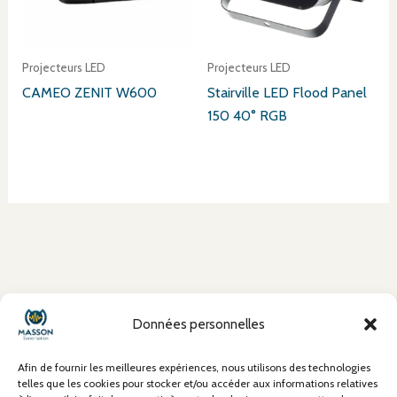
Projecteurs LED
Projecteurs LED
CAMEO ZENIT W600
Stairville LED Flood Panel
150 40° RGB
À propos
Données personnelles
Mentions Légales
Conditions Générales de Vente (CGV)
Afin de fournir les meilleures expériences, nous utilisons des technologies
Politique de confidentialité
telles que les cookies pour stocker et/ou accéder aux informations relatives