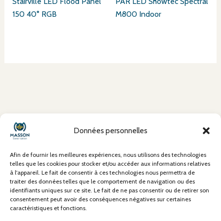
Stairville LED Flood Panel
PAR LED Showtec Spectral
150 40° RGB
M800 Indoor
À propos
Données personnelles
Mentions Légales
Conditions Générales de Vente (CGV)
Afin de fournir les meilleures expériences, nous utilisons des technologies
Politique de confidentialité
telles que les cookies pour stocker et/ou accéder aux informations relatives
à l'appareil. Le fait de consentir à ces technologies nous permettra de
Politique de cookies
traiter des données telles que le comportement de navigation ou des
Contact
identifiants uniques sur ce site. Le fait de ne pas consentir ou de retirer son
consentement peut avoir des conséquences négatives sur certaines
caractéristiques et fonctions.