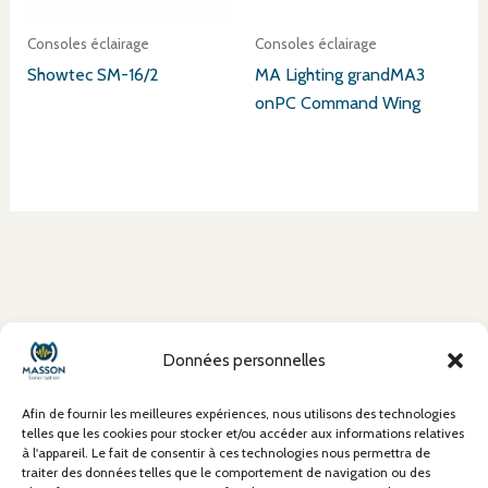
Consoles éclairage
Consoles éclairage
Showtec SM-16/2
MA Lighting grandMA3
onPC Command Wing
À propos
Données personnelles
Mentions Légales
Conditions Générales de Vente (CGV)
Afin de fournir les meilleures expériences, nous utilisons des technologies
Politique de confidentialité
telles que les cookies pour stocker et/ou accéder aux informations relatives
à l'appareil. Le fait de consentir à ces technologies nous permettra de
Politique de cookies
traiter des données telles que le comportement de navigation ou des
Contact